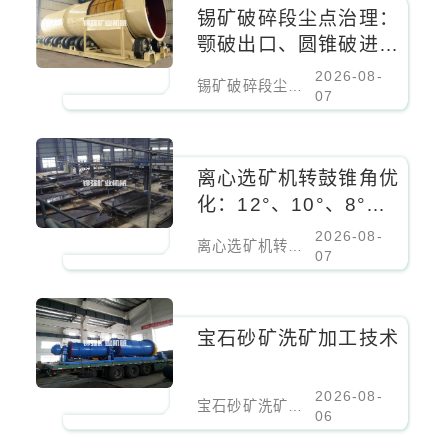
锡矿破碎段尘点治理：
颚破出口、圆锥破进料
口、振动筛密闭负压除
2026-08-
锡矿破碎段尘点治理：颚破出口、圆锥破进料口、振动筛密闭负压除尘
尘
07
离心选矿机转鼓锥角优
化：12°、10°、8°对
细粒锡石回收率的影响
2026-08-
离心选矿机转鼓锥角优化：12°、10°、8°对细粒锡石回收率的影响
07
宝石砂矿洗矿加工技术
2026-08-
宝石砂矿洗矿加工技术
06