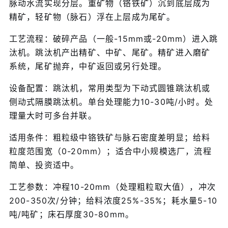
脉动水流实现分层。重矿物（铬铁矿）沉到底层成为
精矿，轻矿物（脉石）浮在上层成为尾矿。
工艺流程：破碎产品（一般-15mm或-20mm）进入跳
汰机。跳汰机产出精矿、中矿、尾矿。精矿进入磨矿
系统，尾矿抛弃，中矿返回或另行处理。
设备配置：跳汰机，常用类型为下动式圆锥跳汰机或
侧动式隔膜跳汰机。单台处理能力10-30吨/小时。处
理量大时可多台并联。
适用条件：粗粒级中铬铁矿与脉石密度差明显；给料
粒度范围宽（0-20mm）；适合中小规模选厂，流程
简单、投资适中。
工艺参数：冲程10-20mm（处理粗粒取大值），冲次
200-350次/分钟；给料浓度25%-35%；耗水量5-10
吨/吨矿；床石厚度30-80mm。