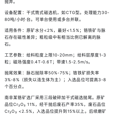
抛弃。
设备配置：干式筒式磁选机，如CTG型。处理能力30-
80吨/小时·台。可单台使用或多台并联。
适用条件：原矿水分<2%，最好<1.5%；铬铁矿与脉
石存在磁性差异；粗粒级中有相当比例已解离的脉
石。
工艺参数：给料粒度上限10-20mm；给料层厚度1-3
粒；磁场强度0.4T-0.6T；带速1.5-2.5m/s。
抛尾效果：脉石抛除率50%-75%；铬铁矿损失率
3%-8%（损失以连生体为主）；入选品位可提高3-8
个百分点。
南非某铬矿选厂采用三段破碎加干式磁选抛尾。原矿
品位Cr₂O₃ 11%，经干抛后废石产率35%，废石品位
Cr₂O₃ <2.5%，入选品位提升到15%以上。后续磨矿