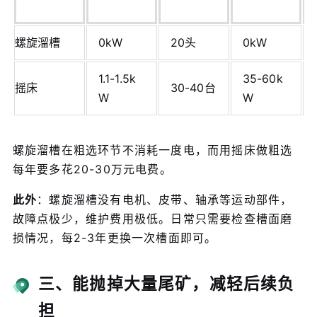
螺旋溜槽
0kW
20头
0kW
1.1-1.5k
35-60k
摇床
30-40台
W
W
螺旋溜槽在粗选环节不消耗一度电，而用摇床做粗选
每年要多花20-30万元电费。
此外
：螺旋溜槽没有电机、皮带、轴承等运动部件，
故障点极少，维护费用极低。日常只需要检查槽面磨
损情况，每2-3年更换一次槽面即可。
三、能抛掉大量尾矿，减轻后续负
担