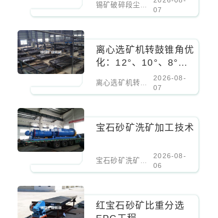
2026-08-
锡矿破碎段尘点治理：颚破出口、圆锥破进料口、振动筛密闭负压除尘
尘
07
离心选矿机转鼓锥角优
化：12°、10°、8°对
细粒锡石回收率的影响
2026-08-
离心选矿机转鼓锥角优化：12°、10°、8°对细粒锡石回收率的影响
07
宝石砂矿洗矿加工技术
2026-08-
宝石砂矿洗矿加工技术
06
红宝石砂矿比重分选