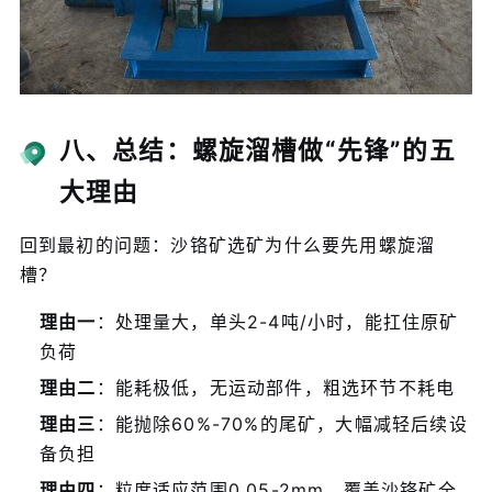
八、总结：螺旋溜槽做“先锋”的五
大理由
回到最初的问题：沙铬矿选矿为什么要先用螺旋溜
槽？
理由一
：处理量大，单头2-4吨/小时，能扛住原矿
负荷
理由二
：能耗极低，无运动部件，粗选环节不耗电
理由三
：能抛除60%-70%的尾矿，大幅减轻后续设
备负担
理由四
：粒度适应范围0.05-2mm，覆盖沙铬矿全