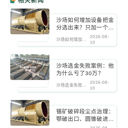
相关新闻
沙场如何增加设备把金
分选出来？只加一个螺
旋溜槽行不行
2026-08-
沙场如何增加设备把金分选出来？只加一个螺旋溜槽行不行
10
沙场选金失败案例：他
为什么亏了30万？
2026-08-
沙场选金失败案例：他为什么亏了30万？
10
锡矿破碎段尘点治理：
颚破出口、圆锥破进料
口、振动筛密闭负压除