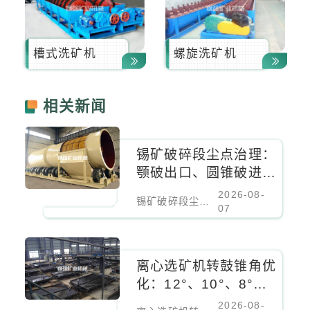
槽式洗矿机
螺旋洗矿机
相关新闻
锡矿破碎段尘点治理：
颚破出口、圆锥破进料
口、振动筛密闭负压除
2026-08-
锡矿破碎段尘点治理：颚破出口、圆锥破进料口、振动筛密闭负压除尘
尘
07
离心选矿机转鼓锥角优
化：12°、10°、8°对
细粒锡石回收率的影响
2026-08-