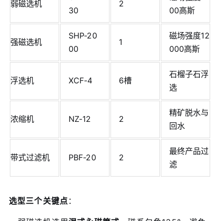
弱磁选机
2
30
00高斯
SHP-20
磁场强度12
强磁选机
1
00
000高斯
石榴子石浮
浮选机
XCF-4
6槽
选
精矿脱水与
浓缩机
NZ-12
2
回水
最终产品过
带式过滤机
PBF-20
2
滤
选型三个关键点
：