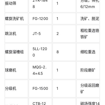
2YK-184
分级，筛孔
振动筛
1
8
6/12mm
螺旋洗矿机
FG-1200
1
洗矿、脱泥
粗粒重选铬
跳汰机
JT-5
2
铁矿
5LL-120
螺旋溜槽组
8
细粒重选
0
MQG-2.
球磨机
1
阶段磨矿
4×4.5
分级返回磨
分级机
FG-1500
1
矿
CTB-12
磁场强度14