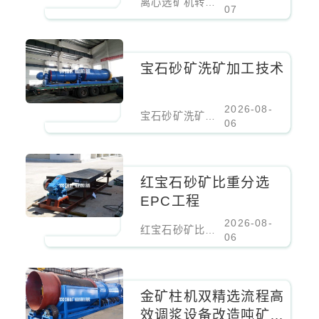
离心选矿机转鼓锥角优化：12°、10°、8°对细粒锡石回收率的影响
07
宝石砂矿洗矿加工技术
2026-08-
宝石砂矿洗矿加工技术
06
红宝石砂矿比重分选
EPC工程
2026-08-
红宝石砂矿比重分选EPC工程
06
金矿柱机双精选流程高
效调浆设备改造吨矿成