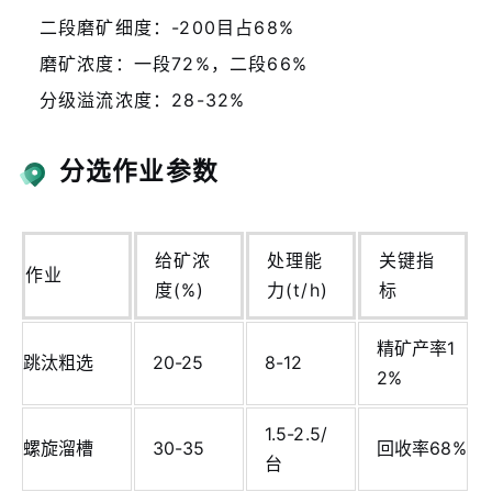
二段磨矿细度：-200目占68%
磨矿浓度：一段72%，二段66%
分级溢流浓度：28-32%
分选作业参数
给矿浓
处理能
关键指
作业
度(%)
力(t/h)
标
精矿产率1
跳汰粗选
20-25
8-12
2%
1.5-2.5/
螺旋溜槽
30-35
回收率68%
台