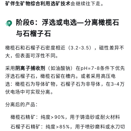
矿伴生矿物综合利用选矿技术
会继续往下走。
阶段6：浮选或电选—分离橄榄石
与石榴子石
橄榄石和石榴子石密度相近（3.2-3.5），磁性差异不
大，但表面可浮性不同。
采用
阴离子捕收剂
（如油酸钠）在pH=7-8条件下优先
浮选石榴子石，橄榄石留在槽内。或者采用高压电
选：橄榄石为导体矿物，石榴子石为非导体，在3-4万
伏电场中可实现分离。
分离后的产品：
橄榄石精矿：纯度>90%，用于铸造砂或耐火材料
石榴子石精矿：纯度>85%，用于喷砂磨料或水刀切