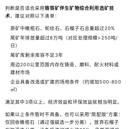
判断是否适合采用
铬铁矿伴生矿物综合利用选矿技
术
，建议对照以下清单：
原矿中橄榄石、蛇纹石、石榴子石总量超过20%
尾矿年排放量超过8万吨（对应处理规模>250吨/
日）
尾矿库剩余库容不足3年
周边200公里范围内存在铸造、磨料、耐火材料或
建材市场
企业具备改造或扩建的场地条件（约增加500-800
㎡）
满足其中3项以上，经济效益和环保效益就相当明显。
如果以上条件暂时不具备，也可以采用“简配版”方案：
仅回收橄榄石（通过强磁选一步分离），放弃石榴子