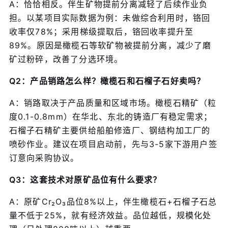
A：恰恰相反。伴生矿物提前分离减轻了后续作业负
担。以某项目实际数据为例：未做综合利用时，铬回
收率仅78%；采用梯级提取后，铬回收率提升至
89%。原因是橄榄石等软矿物被提前分离，减少了磨
矿过粉碎，改善了分选环境。
Q2：产品销路怎么样？橄榄石和石榴子石好卖吗？
A：销路取决于产品质量和区域市场。橄榄石精矿（粒
度0.1-0.8mm）在华北、东北的铸造厂有稳定需求；
石榴子石精矿主要供给船舶修造厂、钢结构加工厂的
喷砂作业。建议在项目启动前，先与3-5家下游用户签
订意向采购协议。
Q3：这套技术对原矿品位有什么要求？
A：原矿Cr₂O₃品位8%以上，伴生橄榄石+石榴子石总
量不低于25%，就有经济效益。品位越低，规模化处