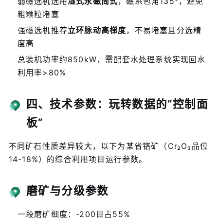
弱磁选机选用
湿式永磁筒式
，磁系包角135°，避免
粗颗粒堵塞
强磁选机推荐
立环脉动高梯度
，不易堵塞且分选精
度高
总装机功率约850kW，需配套水处理系统实现回水
利用率>80%
四、技术参数：玩转数据的“控制面
板”
不同矿石性质差异较大，以下为某省铬矿（Cr₂O₃品位
14-18%）的综合利用项目运行参数。
磨矿与分级参数
一段磨矿细度：-200目占55%