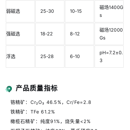
磁场1400G
弱磁选
25-30
10-15
s
磁场12000
强磁选
18-22
8-12
Gs
pH=7.2±0.
浮选
25-28
6-10
3
产品质量指标
铬精矿：Cr₂O₃ 46.5%，Cr/Fe=2.8
铁精矿：TFe 61.2%
橄榄石精矿：纯度91%，烧失量<2%