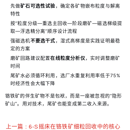
先做
矿石可选性试验
，确定各矿物嵌布粒度与解离
特性
按“粒度分级—重选主回收—阶段磨矿—磁选梯级提
取—浮选精分离”顺序设计流程
强磁选机
不要选干式
，湿式高梯度是实践证明最稳
定的方案
磨矿回路建议配置
在线粒度分析仪
，实时调整磨矿
时间
尾矿水必须循环利用，选厂水重复利用率低于75%
时经济性会大幅下降
铬铁矿的伴生矿物不是包袱，而是一座被忽视的“隐形
矿山”。用对技术，尾矿也能变成第二收入来源。
上一篇 : 6-S摇床在铬铁矿细粒回收中的核心