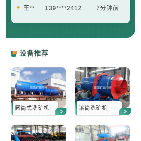
曾**
181****1658
13分钟前
李**
133****8742
16分钟前
黄**
157****2158
21分钟前
设备推荐
圆筒式洗矿机
滚筒洗矿机