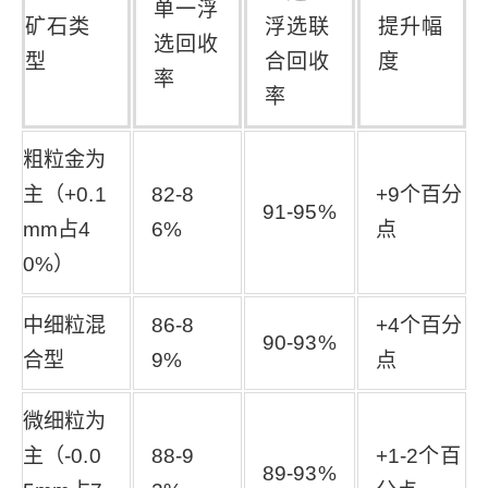
单一浮
矿石类
浮选联
提升幅
选回收
型
合回收
度
率
率
粗粒金为
主（+0.1
82-8
+9个百分
91-95%
mm占4
6%
点
0%）
中细粒混
86-8
+4个百分
90-93%
合型
9%
点
微细粒为
主（-0.0
88-9
+1-2个百
89-93%