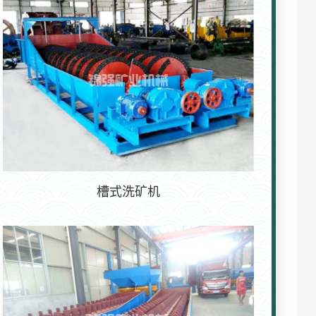
槽式洗矿机