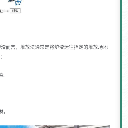
炉渣而言，堆放法通常是将炉渣运往指定的堆放场地
：
染。
淋。