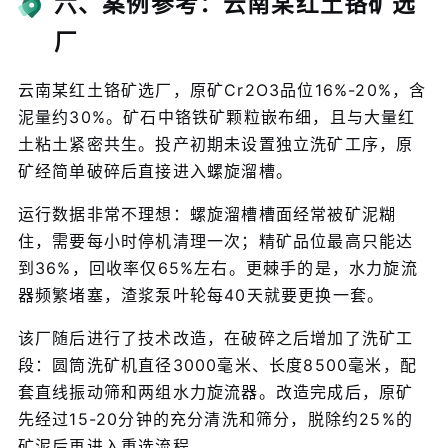
六、案例参考：云南某红土铬矿选
厂
云南某红土铬矿选厂，原矿Cr2O3品位16%-20%，含
泥量约30%。矿石中铬铁矿颗粒嵌布细，且与大量红
土粘土紧密共生。投产初期未设置独立洗矿工序，原
矿经简单破碎后直接进入螺旋溜槽。
运行数据非常不理想：螺旋溜槽槽面经常被矿泥糊
住，需要每小时停机清理一次；精矿品位最高只能达
到36%，回收率仅65%左右。更棘手的是，水力旋流
器频繁堵塞，渣浆泵叶轮每40天就要更换一套。
该厂随后进行了技术改造，在破碎之后增加了洗矿工
段：圆筒洗矿机直径3000毫米、长度8500毫米，配
套直线振动筛和两组水力旋流器。改造完成后，原矿
先经过15-20分钟的充分清洗和筛分，脱除约25%的
矿泥后再进入重选流程。