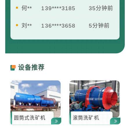
刘**
136****3658
5分钟前
王**
139****2412
7分钟前
曾**
181****1658
13分钟前
李**
133****8742
16分钟前
设备推荐
圆筒式洗矿机
滚筒洗矿机