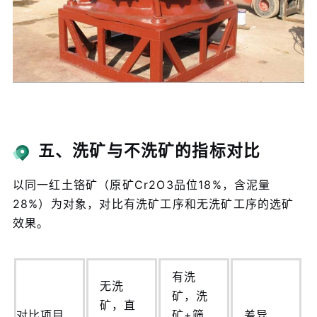
五、洗矿与不洗矿的指标对比
以同一红土铬矿（原矿Cr2O3品位18%，含泥量
28%）为对象，对比有洗矿工序和无洗矿工序的选矿
效果。
有洗
无洗
矿，洗
矿，直
对比项目
矿+筛
差异