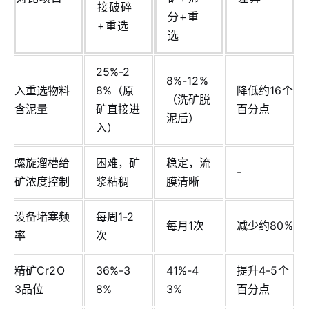
接破碎
分+重
+重选
选
25%-2
8%-12%
入重选物料
8%（原
降低约16个
（洗矿脱
含泥量
矿直接进
百分点
泥后）
入）
螺旋溜槽给
困难，矿
稳定，流
-
矿浓度控制
浆粘稠
膜清晰
设备堵塞频
每周1-2
每月1次
减少约80%
率
次
精矿Cr2O
36%-3
41%-4
提升4-5个
3品位
8%
3%
百分点