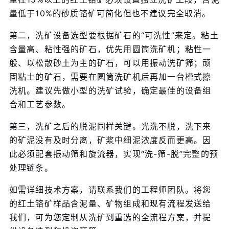
量低于10%的砂质铬矿可简化但也不建议完全取消。
第二，洗矿设备选型要根据矿石的“可洗性”来定。粘土
含量高、粘性强的矿石，优先用圆筒洗矿机；粘性一
般、以松散砂土为主的矿石，可以用振动洗矿筛；顽
固粘土的矿石，需要在圆筒洗矿机后再加一台槽式擦
洗机。建议先做小型的洗矿试验，确定最佳的设备组
合和工艺参数。
第三，洗矿之后的脱泥同样关键。光洗不脱，洗下来
的矿泥没有及时分离，矿浆中细泥浓度反而更高。因
此必须配套振动筛和旋流器，实现“洗-筛-脱”完整的预
处理链条。
如需详细技术方案，请联系我们的工程师团队。将您
的红土铬矿样品含泥量、矿物组成和现有流程发送给
我们，可为您定制从洗矿到重选的全流程方案，并提