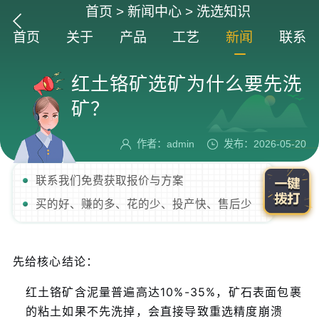
首页
>
新闻中心
>
洗选知识
首页
关于
产品
工艺
新闻
联系
红土铬矿选矿为什么要先洗
矿？
作者：admin
发布：2026-05-20
联系我们免费获取报价与方案
买的好、赚的多、花的少、投产快、售后少
先给核心结论：
红土铬矿含泥量普遍高达10%-35%，矿石表面包裹
的粘土如果不先洗掉，会直接导致重选精度崩溃