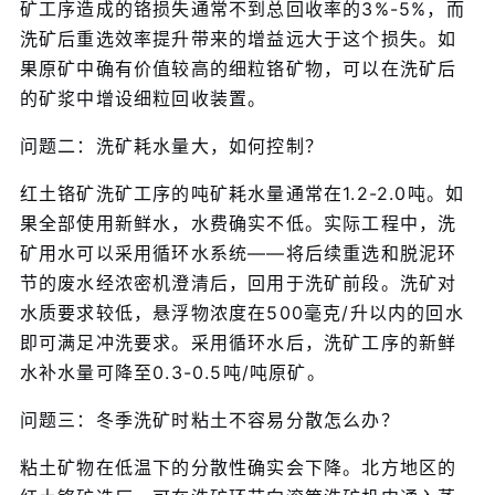
矿工序造成的铬损失通常不到总回收率的3%-5%，而
洗矿后重选效率提升带来的增益远大于这个损失。如
果原矿中确有价值较高的细粒铬矿物，可以在洗矿后
的矿浆中增设细粒回收装置。
问题二：洗矿耗水量大，如何控制？
红土铬矿洗矿工序的吨矿耗水量通常在1.2-2.0吨。如
果全部使用新鲜水，水费确实不低。实际工程中，洗
矿用水可以采用循环水系统——将后续重选和脱泥环
节的废水经浓密机澄清后，回用于洗矿前段。洗矿对
水质要求较低，悬浮物浓度在500毫克/升以内的回水
即可满足冲洗要求。采用循环水后，洗矿工序的新鲜
水补水量可降至0.3-0.5吨/吨原矿。
问题三：冬季洗矿时粘土不容易分散怎么办？
粘土矿物在低温下的分散性确实会下降。北方地区的