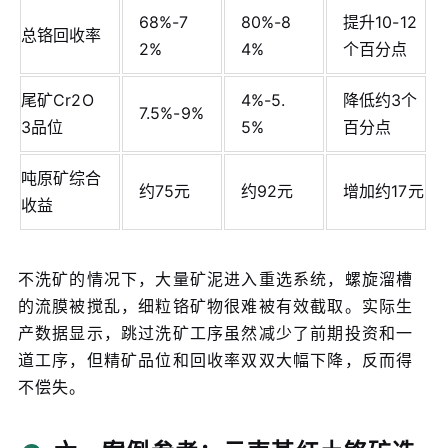
68%-7
80%-8
提升10-12
总铬回收率
2%
4%
个百分点
尾矿Cr2O
4%-5.
降低约3个
7.5%-9%
3品位
5%
百分点
吨原矿综合
约75元
约92元
增加约17元
收益
不洗矿的情况下，大量矿泥进入重选系统，螺旋溜槽
的流膜被搅乱，细粒铬矿物很难被有效截取。实际生
产数据显示，跳过洗矿工序虽然减少了前期投资和一
道工序，但精矿品位和回收率双双大幅下降，反而得
不偿失。