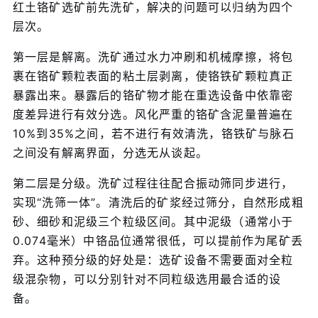
红土铬矿选矿前先洗矿，解决的问题可以归纳为四个
层次。
第一层是解离。洗矿通过水力冲刷和机械摩擦，将包
裹在铬矿颗粒表面的粘土层剥离，使铬铁矿颗粒真正
暴露出来。暴露后的铬矿物才能在重选设备中依靠密
度差异进行有效分选。风化严重的铬矿含泥量普遍在
10%到35%之间，若不进行有效清洗，铬铁矿与脉石
之间没有解离界面，分选无从谈起。
第二层是分级。洗矿过程往往配合振动筛同步进行，
实现“洗筛一体”。清洗后的矿浆经过筛分，自然形成粗
砂、细砂和泥级三个粒级区间。其中泥级（通常小于
0.074毫米）中铬品位通常很低，可以提前作为尾矿丢
弃。这种预分级的好处是：选矿设备不需要面对全粒
级混杂物，可以分别针对不同粒级选用最合适的设
备。