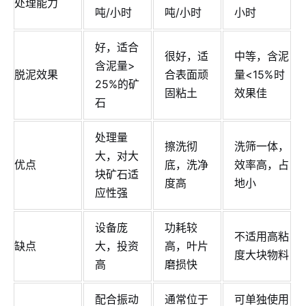
处理能力
吨/小时
吨/小时
小时
好，适合
很好，适
中等，含泥
含泥量>
脱泥效果
合表面顽
量<15%时
25%的矿
固粘土
效果佳
石
处理量
擦洗彻
洗筛一体，
大，对大
优点
底，洗净
效率高，占
块矿石适
度高
地小
应性强
设备庞
功耗较
不适用高粘
缺点
大，投资
高，叶片
度大块物料
高
磨损快
配合振动
通常位于
可单独使用