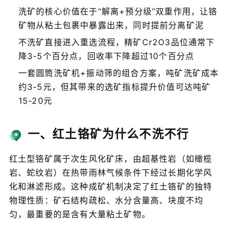
洗矿的核心价值在于“解离+预分级”双重作用，让铬
矿物从粘土包裹中暴露出来，同时提前分离矿泥
不洗矿直接进入重选流程，精矿Cr2O3品位通常下
降3-5个百分点，回收率下降超过10个百分点
一套圆筒洗矿机+振动筛的组合方案，吨矿洗矿成本
约3-5元，但其带来的选矿指标提升价值可达吨矿
15-20元
一、红土铬矿为什么不洗不行
红土型铬矿属于次生风化矿床，由超基性岩（如橄榄
岩、蛇纹岩）在热带雨林气候条件下经过长期化学风
化和淋滤形成。这种成矿机制决定了红土铬矿的独特
物理性质：矿石结构疏松、水分含量高、块度不均
匀，最重要的是含有大量粘土矿物。