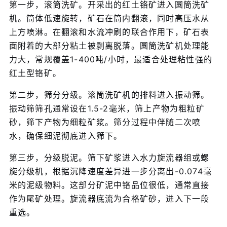
第一步，滚筒洗矿。开采出的红土铬矿进入圆筒洗矿
机。筒体低速旋转，矿石在筒内翻滚，同时高压水从
上方喷淋。在翻滚和水流冲刷的联合作用下，矿石表
面附着的大部分粘土被剥离脱落。圆筒洗矿机处理能
力大，常规覆盖1-400吨/小时，最适合处理粘性强的
红土型铬矿。
第二步，筛分分级。滚筒洗矿机的排料进入振动筛。
振动筛筛孔通常设在1.5-2毫米，筛上产物为粗粒矿
砂，筛下产物为细粒矿浆。筛分过程中伴随二次喷
水，确保细泥彻底进入筛下。
第三步，分级脱泥。筛下矿浆进入水力旋流器组或螺
旋分级机，根据沉降速度差异进一步分离出-0.074毫
米的泥级物料。这部分矿泥中铬品位很低，通常直接
作为尾矿处理。旋流器底流为合格矿砂，进入下一段
重选。