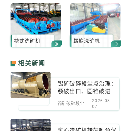
槽式洗矿机
螺旋洗矿机
相关新闻
锡矿破碎段尘点治理：
颚破出口、圆锥破进料
口、振动筛密闭负压除
2026-08-
锡矿破碎段尘点治理：颚破出口、圆锥破进料口、振动筛密闭负压除尘
尘
07
离心选矿机转鼓锥角优