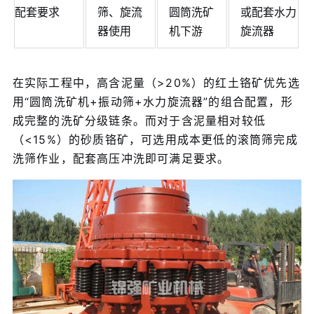
配套要求
筛、旋流
圆筒洗矿
或配套水力
器使用
机下游
旋流器
在实际工程中，高含泥量（>20%）的红土铬矿优先选
用“圆筒洗矿机+振动筛+水力旋流器”的组合配置，形
成完整的洗矿分级链条。而对于含泥量相对较低
（<15%）的砂质铬矿，可选用成本更低的滚筒筛完成
洗筛作业，配套高压冲洗即可满足要求。