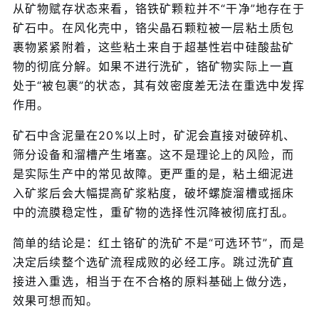
从矿物赋存状态来看，铬铁矿颗粒并不“干净”地存在于
矿石中。在风化壳中，铬尖晶石颗粒被一层粘土质包
裹物紧紧附着，这些粘土来自于超基性岩中硅酸盐矿
物的彻底分解。如果不进行洗矿，铬矿物实际上一直
处于“被包裹”的状态，其有效密度差无法在重选中发挥
作用。
矿石中含泥量在20%以上时，矿泥会直接对破碎机、
筛分设备和溜槽产生堵塞。这不是理论上的风险，而
是实际生产中的常见故障。更严重的是，粘土细泥进
入矿浆后会大幅提高矿浆粘度，破坏螺旋溜槽或摇床
中的流膜稳定性，重矿物的选择性沉降被彻底打乱。
简单的结论是：红土铬矿的洗矿不是“可选环节”，而是
决定后续整个选矿流程成败的必经工序。跳过洗矿直
接进入重选，相当于在不合格的原料基础上做分选，
效果可想而知。