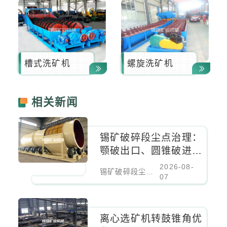
槽式洗矿机
螺旋洗矿机
相关新闻
锡矿破碎段尘点治理：
颚破出口、圆锥破进料
口、振动筛密闭负压除
2026-08-
锡矿破碎段尘点治理：颚破出口、圆锥破进料口、振动筛密闭负压除尘
尘
07
离心选矿机转鼓锥角优