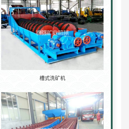
槽式洗矿机