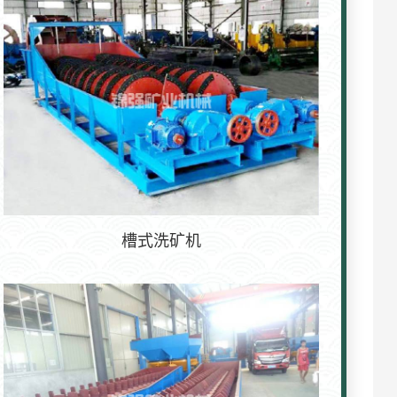
槽式洗矿机