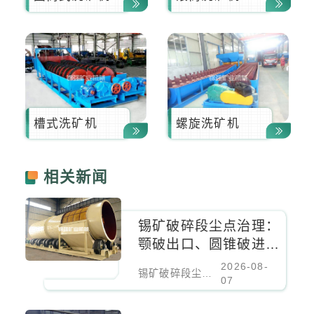
槽式洗矿机
螺旋洗矿机
相关新闻
锡矿破碎段尘点治理：
颚破出口、圆锥破进料
口、振动筛密闭负压除
2026-08-
锡矿破碎段尘点治理：颚破出口、圆锥破进料口、振动筛密闭负压除尘
尘
07