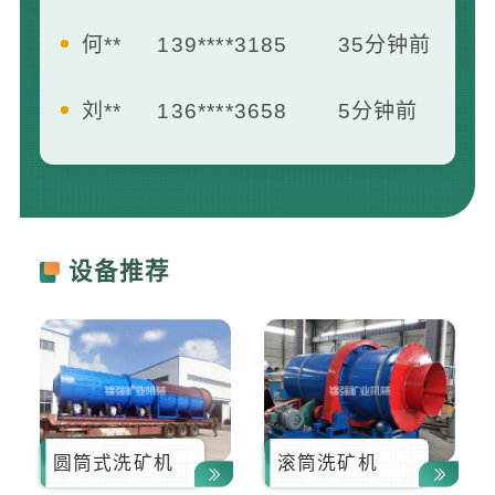
刘**
136****3658
5分钟前
王**
139****2412
7分钟前
曾**
181****1658
13分钟前
李**
133****8742
16分钟前
设备推荐
圆筒式洗矿机
滚筒洗矿机