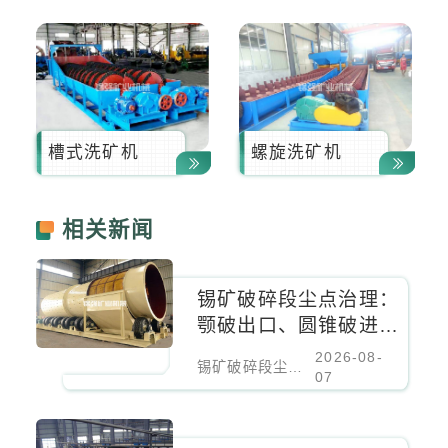
槽式洗矿机
螺旋洗矿机
相关新闻
锡矿破碎段尘点治理：
颚破出口、圆锥破进料
口、振动筛密闭负压除
2026-08-
锡矿破碎段尘点治理：颚破出口、圆锥破进料口、振动筛密闭负压除尘
尘
07