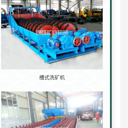
槽式洗矿机