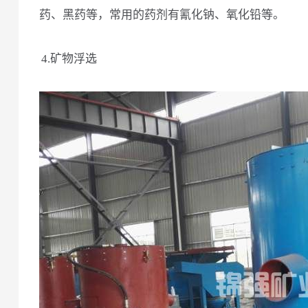
药、黑药等，常用的药剂有氰化钠、氧化铅等。
4.矿物浮选