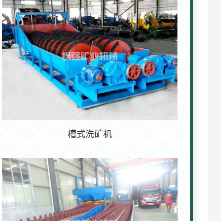
槽式洗矿机