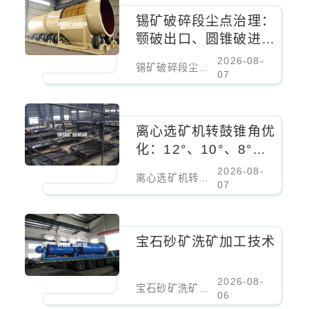
锡矿破碎段尘点治理：
颚破出口、圆锥破进料
口、振动筛密闭负压除
2026-08-
锡矿破碎段尘点治理：颚破出口、圆锥破进料口、振动筛密闭负压除尘
尘
07
离心选矿机转鼓锥角优
化：12°、10°、8°对
细粒锡石回收率的影响
2026-08-
离心选矿机转鼓锥角优化：12°、10°、8°对细粒锡石回收率的影响
07
宝石砂矿洗矿加工技术
2026-08-
宝石砂矿洗矿加工技术
06