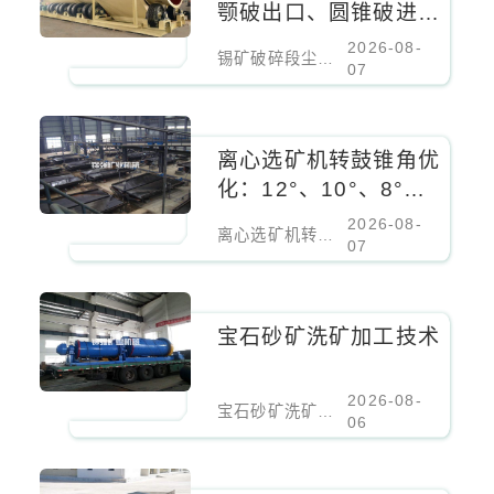
颚破出口、圆锥破进料
口、振动筛密闭负压除
2026-08-
锡矿破碎段尘点治理：颚破出口、圆锥破进料口、振动筛密闭负压除尘
尘
07
离心选矿机转鼓锥角优
化：12°、10°、8°对
细粒锡石回收率的影响
2026-08-
离心选矿机转鼓锥角优化：12°、10°、8°对细粒锡石回收率的影响
07
宝石砂矿洗矿加工技术
2026-08-
宝石砂矿洗矿加工技术
06