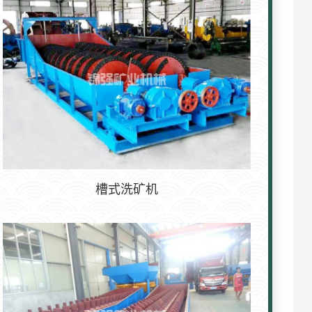
槽式洗矿机