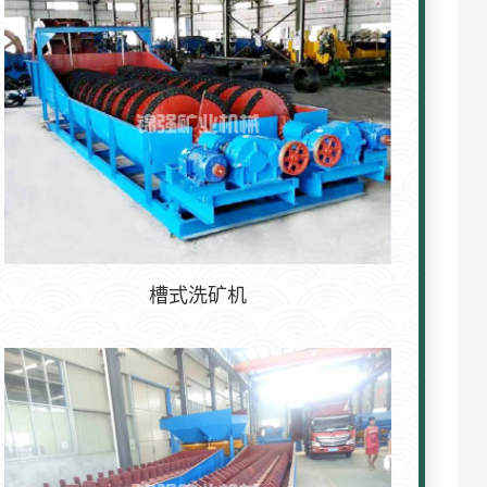
槽式洗矿机