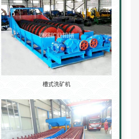
槽式洗矿机