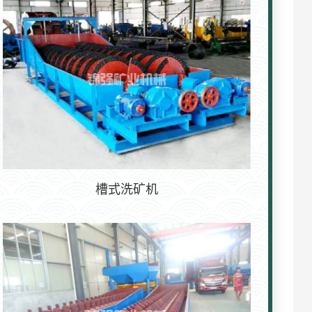
槽式洗矿机