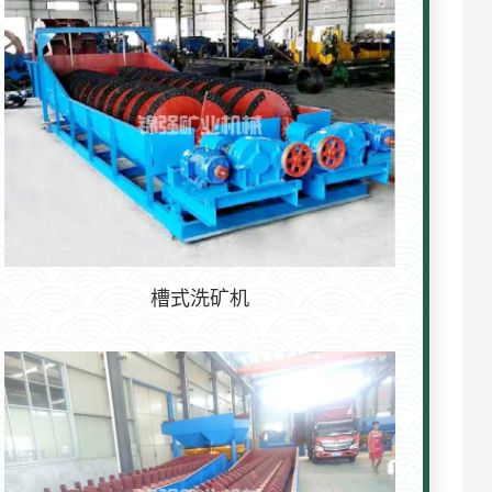
槽式洗矿机