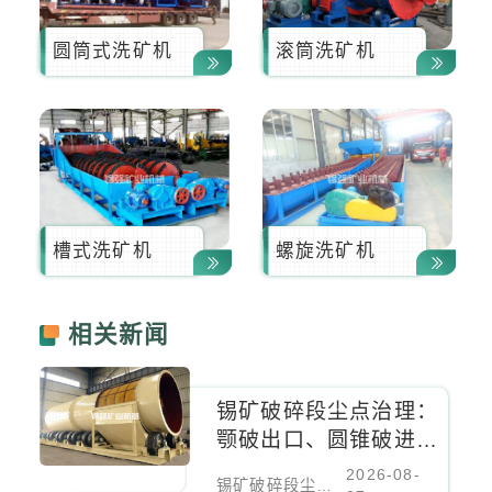
圆筒式洗矿机
滚筒洗矿机
槽式洗矿机
螺旋洗矿机
相关新闻
锡矿破碎段尘点治理：
颚破出口、圆锥破进料
口、振动筛密闭负压除
2026-08-
锡矿破碎段尘点治理：颚破出口、圆锥破进料口、振动筛密闭负压除尘