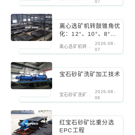
尘
07
离心选矿机转鼓锥角优
化：12°、10°、8°对
细粒锡石回收率的影响
2026-08-
离心选矿机转鼓锥角优化：12°、10°、8°对细粒锡石回收率的影响
07
宝石砂矿洗矿加工技术
2026-08-
宝石砂矿洗矿加工技术
06
红宝石砂矿比重分选
EPC工程