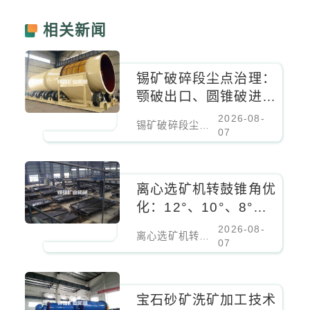
相关新闻
锡矿破碎段尘点治理：
颚破出口、圆锥破进料
口、振动筛密闭负压除
2026-08-
锡矿破碎段尘点治理：颚破出口、圆锥破进料口、振动筛密闭负压除尘
尘
07
离心选矿机转鼓锥角优
化：12°、10°、8°对
细粒锡石回收率的影响
2026-08-
离心选矿机转鼓锥角优化：12°、10°、8°对细粒锡石回收率的影响
07
宝石砂矿洗矿加工技术