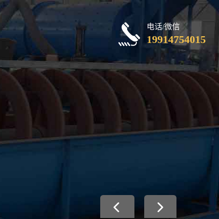
电话/微信
19914754015