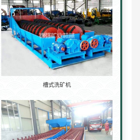
槽式洗矿机